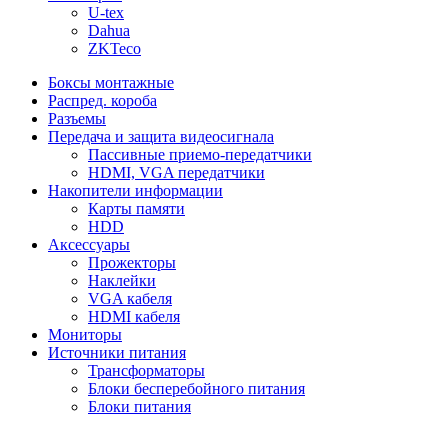
U-tex
Dahua
ZKTeco
Боксы монтажные
Распред. короба
Разъемы
Передача и защита видеосигнала
Пассивные приемо-передатчики
HDMI, VGA передатчики
Накопители информации
Карты памяти
HDD
Аксессуары
Прожекторы
Наклейки
VGA кабеля
HDMI кабеля
Мониторы
Источники питания
Трансформаторы
Блоки бесперебойного питания
Блоки питания