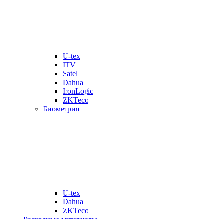
U-tex
ITV
Satel
Dahua
IronLogic
ZKTeco
Биометрия
U-tex
Dahua
ZKTeco