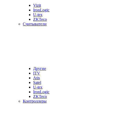
Vizit
IronLogic
U-tex
ZKTeco
Считыватели
Другие
ITV
Atis
Satel
U-tex
IronLogic
ZKTeco
Контроллеры