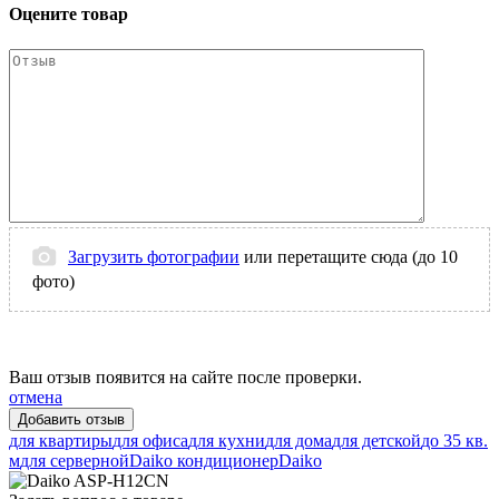
Оцените товар
Загрузить фотографии
или перетащите сюда (до 10
фото)
Ваш отзыв появится на сайте после проверки.
отмена
для квартиры
для офиса
для кухни
для дома
для детской
до 35 кв.
м
для серверной
Daiko кондиционер
Daiko