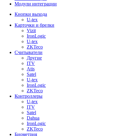
Модули интеграции
Кнопки выхода
U-tex
Карточки и брелки
Vizit
IronLogic
U-tex
ZKTeco
Считыватели
Другие
ITV
Atis
Satel
U-tex
IronLogic
ZKTeco
Контроллеры
U-tex
ITV
Satel
Dahua
IronLogic
ZKTeco
Биометрия