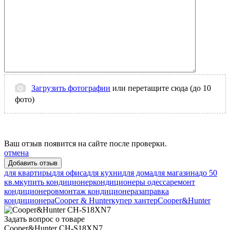
Загрузить фотографии
или перетащите сюда (до 10
фото)
Ваш отзыв появится на сайте после проверки.
отмена
для квартиры
для офиса
для кухни
для дома
для магазина
до 50
кв.м
купить кондиционер
кондиционеры одесса
ремонт
кондиционеров
монтаж кондиционера
заправка
кондиционера
Cooper & Hunter
купер хантер
Cooper&Hunter
Задать вопрос о товаре
Cooper&Hunter CH-S18XN7