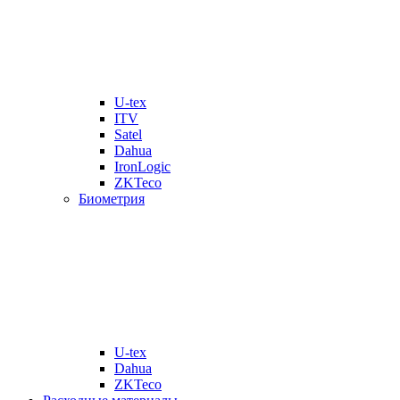
U-tex
ITV
Satel
Dahua
IronLogic
ZKTeco
Биометрия
U-tex
Dahua
ZKTeco