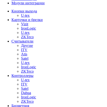
Модули интеграции
Кнопки выхода
U-tex
Карточки и брелки
Vizit
IronLogic
U-tex
ZKTeco
Считыватели
Другие
ITV
Atis
Satel
U-tex
IronLogic
ZKTeco
Контроллеры
U-tex
ITV
Satel
Dahua
IronLogic
ZKTeco
Биометрия