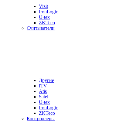
Vizit
IronLogic
U-tex
ZKTeco
Считыватели
Другие
ITV
Atis
Satel
U-tex
IronLogic
ZKTeco
Контроллеры