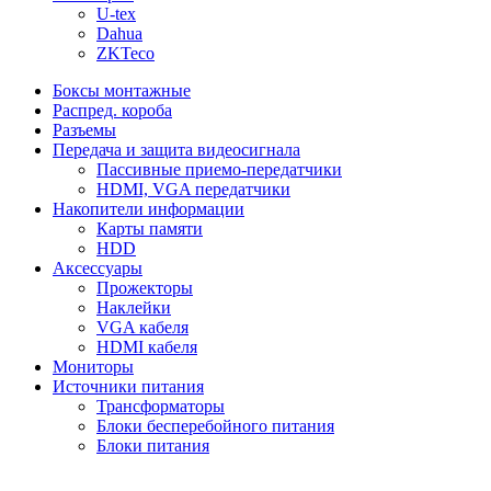
U-tex
Dahua
ZKTeco
Боксы монтажные
Распред. короба
Разъемы
Передача и защита видеосигнала
Пассивные приемо-передатчики
HDMI, VGA передатчики
Накопители информации
Карты памяти
HDD
Аксессуары
Прожекторы
Наклейки
VGA кабеля
HDMI кабеля
Мониторы
Источники питания
Трансформаторы
Блоки бесперебойного питания
Блоки питания