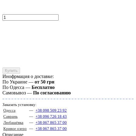
Купить
Инофрмация о доставке:
По Украине —
от 50 грн
По Одесса —
Бесплатно
Самовывоз —
По согласованию
Заказать установку:
Одесса
—
+38 098 509 23 92
Саврань
—
+38 096 726 18 43
Любашёвка
—
+38 067 865 37 00
Кривое озеро
—
+38 067 865 37 00
Описание