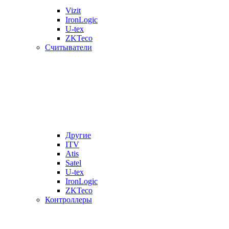
Vizit
IronLogic
U-tex
ZKTeco
Считыватели
Другие
ITV
Atis
Satel
U-tex
IronLogic
ZKTeco
Контроллеры