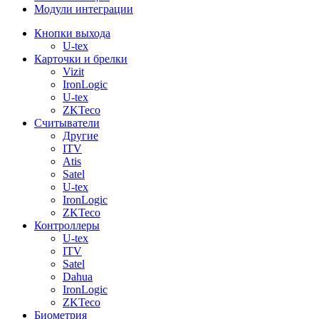
Модули интеграции
Кнопки выхода
U-tex
Карточки и брелки
Vizit
IronLogic
U-tex
ZKTeco
Считыватели
Другие
ITV
Atis
Satel
U-tex
IronLogic
ZKTeco
Контроллеры
U-tex
ITV
Satel
Dahua
IronLogic
ZKTeco
Биометрия