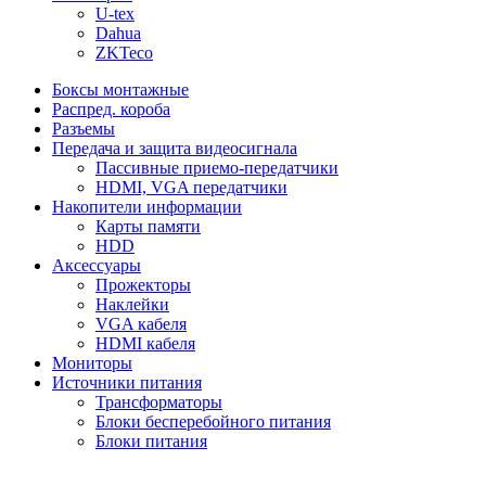
U-tex
Dahua
ZKTeco
Боксы монтажные
Распред. короба
Разъемы
Передача и защита видеосигнала
Пассивные приемо-передатчики
HDMI, VGA передатчики
Накопители информации
Карты памяти
HDD
Аксессуары
Прожекторы
Наклейки
VGA кабеля
HDMI кабеля
Мониторы
Источники питания
Трансформаторы
Блоки бесперебойного питания
Блоки питания