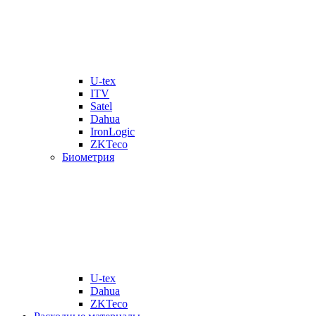
U-tex
ITV
Satel
Dahua
IronLogic
ZKTeco
Биометрия
U-tex
Dahua
ZKTeco