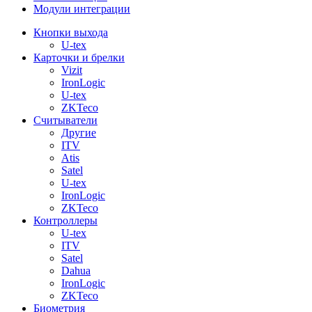
Модули интеграции
Кнопки выхода
U-tex
Карточки и брелки
Vizit
IronLogic
U-tex
ZKTeco
Считыватели
Другие
ITV
Atis
Satel
U-tex
IronLogic
ZKTeco
Контроллеры
U-tex
ITV
Satel
Dahua
IronLogic
ZKTeco
Биометрия