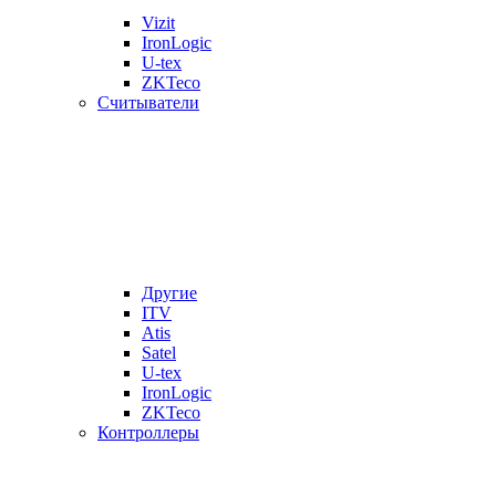
Vizit
IronLogic
U-tex
ZKTeco
Считыватели
Другие
ITV
Atis
Satel
U-tex
IronLogic
ZKTeco
Контроллеры