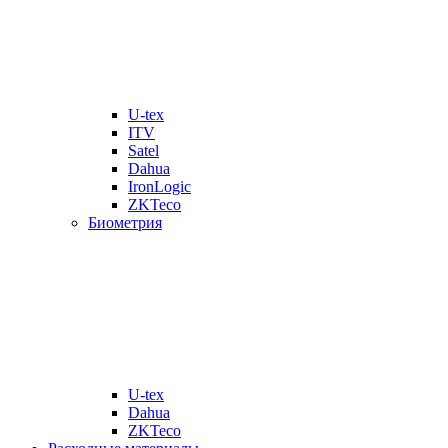
U-tex
ITV
Satel
Dahua
IronLogic
ZKTeco
Биометрия
U-tex
Dahua
ZKTeco