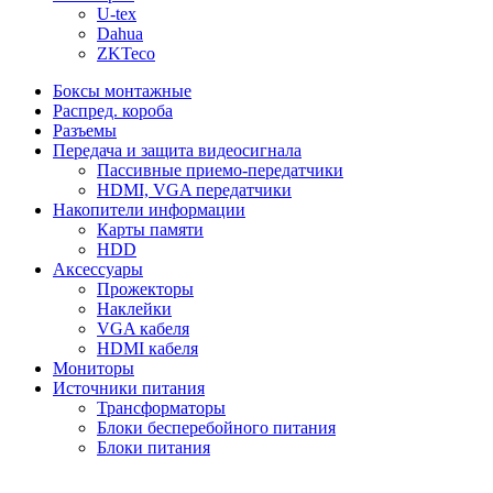
U-tex
Dahua
ZKTeco
Боксы монтажные
Распред. короба
Разъемы
Передача и защита видеосигнала
Пассивные приемо-передатчики
HDMI, VGA передатчики
Накопители информации
Карты памяти
HDD
Аксессуары
Прожекторы
Наклейки
VGA кабеля
HDMI кабеля
Мониторы
Источники питания
Трансформаторы
Блоки бесперебойного питания
Блоки питания