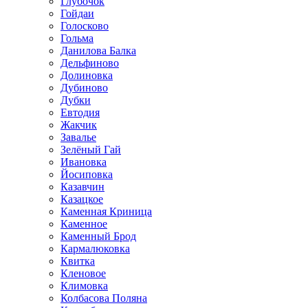
Глубочок
Гойдаи
Голосково
Гольма
Данилова Балка
Дельфиново
Долиновка
Дубиново
Дубки
Евтодия
Жакчик
Завалье
Зелёный Гай
Ивановка
Йосиповка
Казавчин
Казацкое
Каменная Криница
Каменное
Каменный Брод
Кармалюковка
Квитка
Кленовое
Климовка
Колбасова Поляна