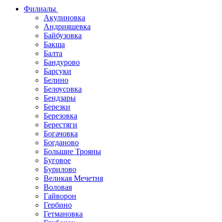
Филиалы
Акулиновка
Андрияшевка
Байбузовка
Бакша
Балта
Бандурово
Барсуки
Белино
Белоусовка
Бендзары
Березки
Березовка
Берестяги
Богачовка
Богданово
Большие Трояны
Буговое
Бурилово
Великая Мечетня
Воловая
Гайворон
Гербино
Гетмановка